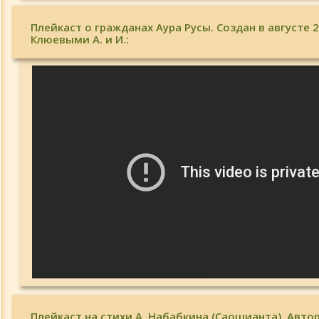
Плейкаст о гражданах Аура Русы. Создан в августе 
Клюевыми А. и И.:
Плейкаст на стихи А. Набабкина (Саошианта). Авто