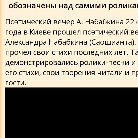
творческого потенциала
обозначены над самими ролика
26.10.2013 - Сны. Их значения и
символизм. Учимся запоминать,
Поэтический вечер А. Набабкина 22
расшифровывать и использовать для
практической пользы
года в Киеве прошел поэтический в
Александра Набабкина (Саошианта),
Практические занятия Александра
прочел свои стихи последних лет. Т
Набабкина
демонстрировались ролики-песни и 
его стихи, свои творения читали и 
Фестивали и другие мероприятия
гости.
Доклады, презентации и встречи
Цикл о движении Духовного Возрожд
Цикл передач "Адвокат Бога"