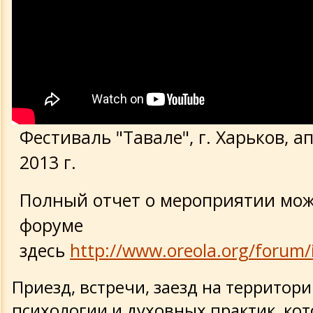
Видеохроника 1995-2005
Видеохроника 2006-2013
Быт и увлечения
Фестиваль "Тавале", г. Харьков, а
Практики
2013 г.
Плейкасты (наше творчество)
Полный отчет о мероприятии мож
Документальные передачи и худ. эт
форуме
здесь
http://www.oreola.org/forum/
Приезд, встречи, заезд на территор
психологии и духовных практик, ко