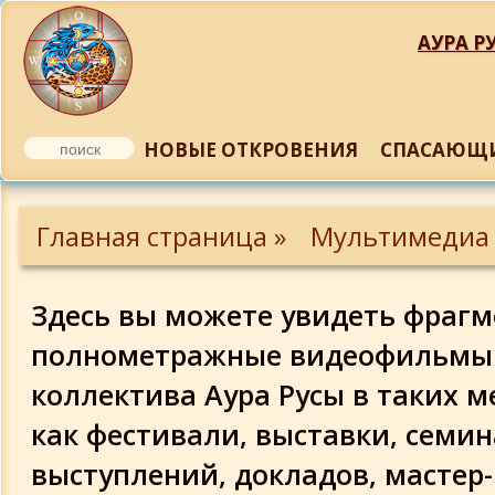
АУРА РУ
НОВЫЕ ОТКРОВЕНИЯ
СПАСАЮЩИ
Откровения от Бога
Главная страница »
Мультимедиа
2014
23.09.14 - Взаимодействие с энергиями
Здесь вы можете увидеть фраг
дающими здоровье и благополучие
полнометражные видеофильмы 
2013
коллектива Аура Русы в таких 
9.11.2013 - Творчество. Как найти и
как фестивали, выставки, семи
раскрыть свои таланты для
самовыражения. Как обрести источни
выступлений, докладов, мастер-
вдохновения и способ выражения сво