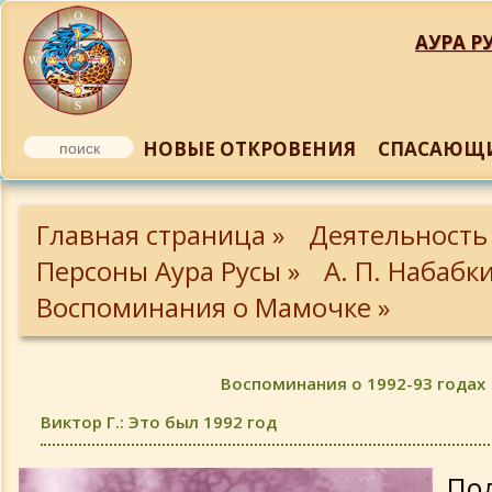
АУРА РУ
НОВЫЕ ОТКРОВЕНИЯ
СПАСАЮЩИ
Биография Мамочки
Главная страница »
Деятельность
Фотографии Мамочки
Персоны Аура Русы »
А. П. Набабк
Воспоминания о Мамочке »
Из писем Мамочки
Воспоминания о Мамочке
Воспоминания о 1992-93 годах
Виктор Г.: Это был 1992 год
Немного о Мамочке
Пол