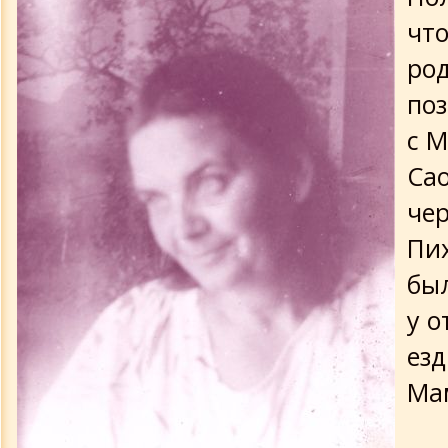
Мои воспоминания о Мамочке
чт
Мамочкина молодость (фрагменты)
ро
по
О сокровенном
с 
Беседы с Мамочкой после ее смерти
Са
чер
Притчи Мамочки
Пих
бы
Воспоминания 1992-93 гг.
у о
Посвящается Мамочке
езд
Ма
Пять лет без тебя