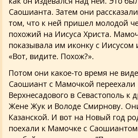
как он издевался над ней. Это бы
На шестидесятилетие
Саошианта. Затем они рассказали
том, что к ней пришел молодой че
похожий на Иисуса Христа. Мамо
показывала им иконку с Иисусом 
«Вот, видите. Похож?».
Потом они какое-то время не виде
Саошиант с Мамочкой переехали 
Верхнесадового в Севастополь к д
Жене Жук и Володе Смирнову. Они
Казанской. И вот на Новый год р
поехали к Мамочке с Саошиантом