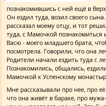
На могиле Мамочки
познакомившись с ней ещё в Вер
Роднулечке
Он ездил туда, возил своего сына
рассказал моему отцу, и тот реши
И в этот бой, последний бой
туда, с Мамочкой познакомиться 
Дорогой жене Ладе
Васю - моего младшего брата, что
посмотрела. Говорили, что она ле
На день рождения
Родители начали ездить туда с ле
Познакомились, общались, ездили
Прости меня, что так тебе пишу
Мамочкой к Успенскому монасты
В заветный день
Мне рассказывали про нее, про её
Я знаю истину, она проста
что она живёт в бараке, про мужа